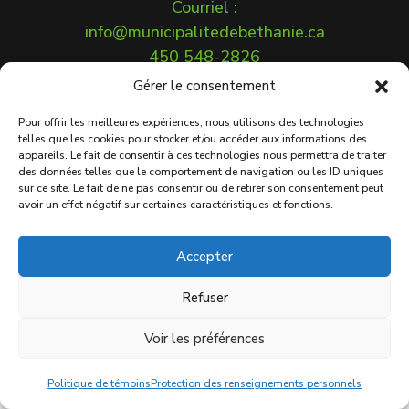
Courriel :
info@municipalitedebethanie.ca
450 548-2826
1321 Chemin de Béthanie
Gérer le consentement
Béthanie (Québec) J0H 1E1
Pour offrir les meilleures expériences, nous utilisons des technologies
Protection des renseignements
telles que les cookies pour stocker et/ou accéder aux informations des
personnels
appareils. Le fait de consentir à ces technologies nous permettra de traiter
des données telles que le comportement de navigation ou les ID uniques
sur ce site. Le fait de ne pas consentir ou de retirer son consentement peut
avoir un effet négatif sur certaines caractéristiques et fonctions.
Accepter
Refuser
Tous droits réservés © 2026 Municipalité de Béthanie.
Voir les préférences
Crédits photo: Guy L'Italien
Politique de témoins
Protection des renseignements personnels