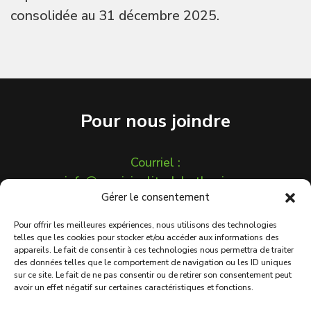
consolidée au 31 décembre 2025.
Pour nous joindre
Courriel :
info@municipalitedebethanie.ca
Gérer le consentement
450 548-2826
1321 Chemin de Béthanie
Pour offrir les meilleures expériences, nous utilisons des technologies
Béthanie (Québec) J0H 1E1
telles que les cookies pour stocker et/ou accéder aux informations des
appareils. Le fait de consentir à ces technologies nous permettra de traiter
Protection des renseignements
des données telles que le comportement de navigation ou les ID uniques
personnels
sur ce site. Le fait de ne pas consentir ou de retirer son consentement peut
avoir un effet négatif sur certaines caractéristiques et fonctions.